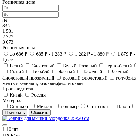
Розничная цена
89
835
1 581
2 327
3 073
Розничная цена
до 686 ₽
685 ₽ - 1 283 ₽
1 282 ₽ - 1 880 ₽
1 879 ₽ -
Цвет
Белый
Салатовый
Белый, Розовый
черно-белый
Синий
Голубой
Желтый
Бежевый
Зеленый
фиолетовый,прозрачный
розовый,фиолетовый
голубой
желтый,зеленый,розовый,фиолетовый
Производитель
Китай
Россия
Материал
Силикон
Металл
полимер
Синтепон
Плюш
1-10 шт
118 ₽/шт