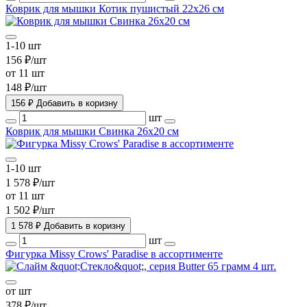
Коврик для мышки Котик пушистый 22х26 см
1-10 шт
156 ₽/шт
от 11 шт
148 ₽/шт
156 ₽
Добавить в коризну
шт
Коврик для мышки Свинка 26х20 см
1-10 шт
1 578 ₽/шт
от 11 шт
1 502 ₽/шт
1 578 ₽
Добавить в коризну
шт
Фигурка Missy Crows' Paradise в ассортименте
от шт
378 ₽/шт