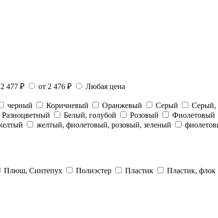
 2 477 ₽
от 2 476 ₽
Любая цена
черный
Коричневый
Оранжевый
Серый
Серый,
Разноцветный
Белый, голубой
Розовый
Фиолетовый
,желтый
желтый, фиолетовый, розовый, зеленый
фиолето
Плюш, Синтепух
Полиэстер
Пластик
Пластик, флок