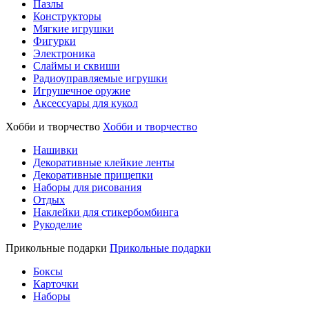
Пазлы
Конструкторы
Мягкие игрушки
Фигурки
Электроника
Слаймы и сквиши
Радиоуправляемые игрушки
Игрушечное оружие
Аксессуары для кукол
Хобби и творчество
Хобби и творчество
Нашивки
Декоративные клейкие ленты
Декоративные прищепки
Наборы для рисования
Отдых
Наклейки для стикербомбинга
Рукоделие
Прикольные подарки
Прикольные подарки
Боксы
Карточки
Наборы