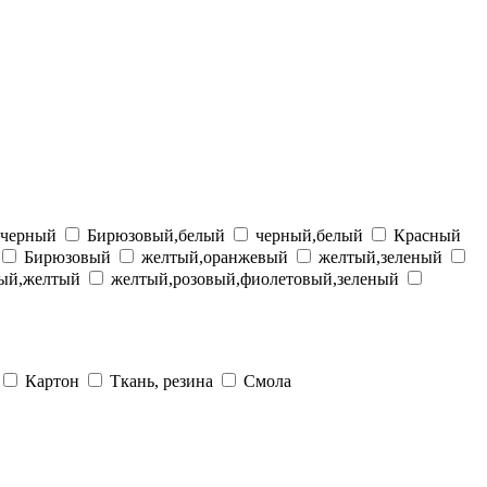
 черный
Бирюзовый,белый
черный,белый
Красный
Бирюзовый
желтый,оранжевый
желтый,зеленый
вый,желтый
желтый,розовый,фиолетовый,зеленый
Картон
Ткань, резина
Смола