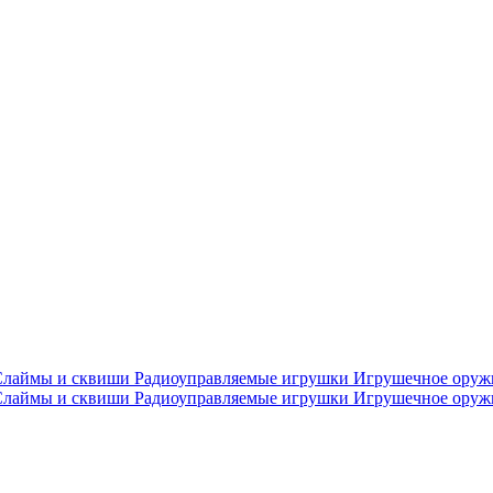
Слаймы и сквиши
Радиоуправляемые игрушки
Игрушечное ору
Слаймы и сквиши
Радиоуправляемые игрушки
Игрушечное ору