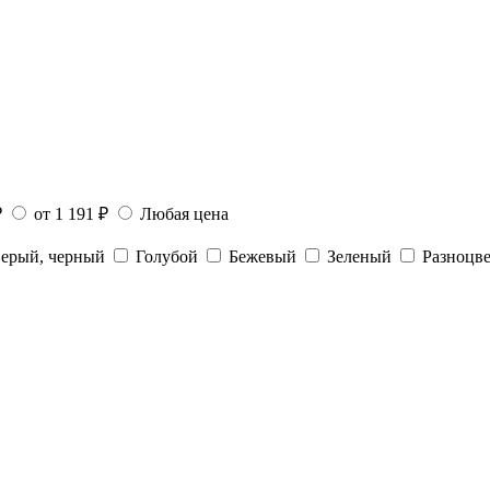
₽
от 1 191 ₽
Любая цена
ерый, черный
Голубой
Бежевый
Зеленый
Разноцв