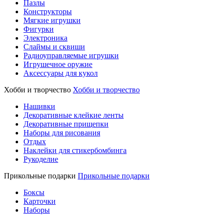
Пазлы
Конструкторы
Мягкие игрушки
Фигурки
Электроника
Слаймы и сквиши
Радиоуправляемые игрушки
Игрушечное оружие
Аксессуары для кукол
Хобби и творчество
Хобби и творчество
Нашивки
Декоративные клейкие ленты
Декоративные прищепки
Наборы для рисования
Отдых
Наклейки для стикербомбинга
Рукоделие
Прикольные подарки
Прикольные подарки
Боксы
Карточки
Наборы