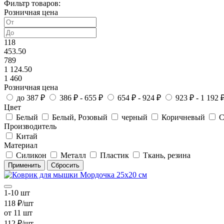
Фильтр товаров:
Розничная цена
118
453.50
789
1 124.50
1 460
Розничная цена
до 387 ₽
386 ₽ - 655 ₽
654 ₽ - 924 ₽
923 ₽ - 1 192 
Цвет
Белый
Белый, Розовый
черный
Коричневый
С
Производитель
Китай
Материал
Силикон
Металл
Пластик
Ткань, резина
1-10 шт
118 ₽/шт
от 11 шт
112 ₽/шт