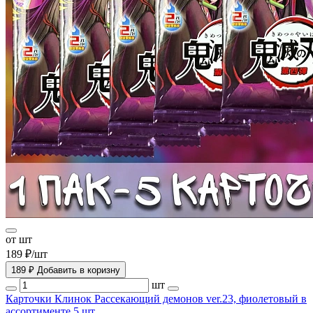
от шт
189 ₽/шт
189 ₽
Добавить в коризну
шт
Карточки Клинок Рассекающий демонов ver.23, фиолетовый в
ассортименте 5 шт.