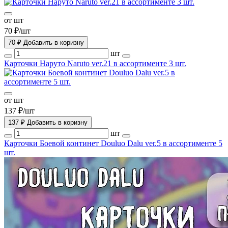
от шт
70 ₽/шт
70 ₽
Добавить в коризну
шт
Карточки Наруто Naruto ver.21 в ассортименте 3 шт.
от шт
137 ₽/шт
137 ₽
Добавить в коризну
шт
Карточки Боевой континет Douluo Dalu ver.5 в ассортименте 5
шт.