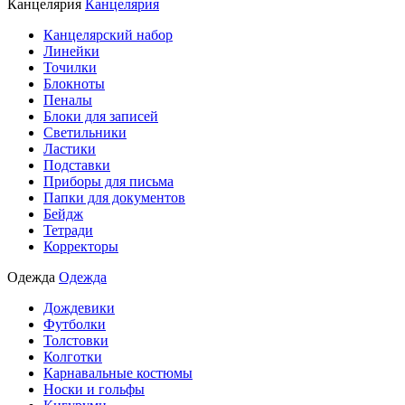
Канцелярия
Канцелярия
Канцелярский набор
Линейки
Точилки
Блокноты
Пеналы
Блоки для записей
Светильники
Ластики
Подставки
Приборы для письма
Папки для документов
Бейдж
Тетради
Корректоры
Одежда
Одежда
Дождевики
Футболки
Толстовки
Колготки
Карнавальные костюмы
Носки и гольфы