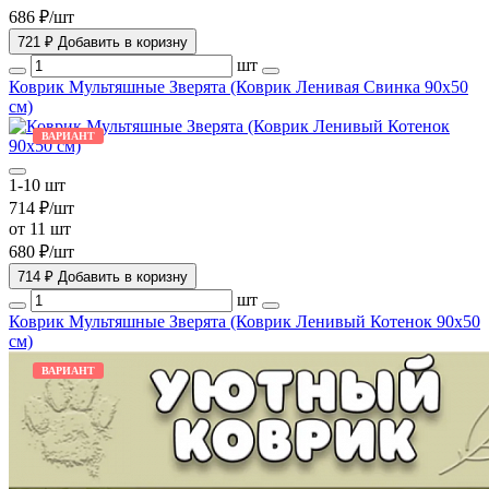
686 ₽/шт
721 ₽
Добавить в коризну
шт
Коврик Мультяшные Зверята (Коврик Ленивая Свинка 90х50
см)
ВАРИАНТ
1-10 шт
714 ₽/шт
от 11 шт
680 ₽/шт
714 ₽
Добавить в коризну
шт
Коврик Мультяшные Зверята (Коврик Ленивый Котенок 90х50
см)
ВАРИАНТ