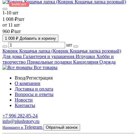
ВАРИАНТ
1-10 шт
1 008 ₽/шт
от 11 шт
960 ₽/шт
1 008 ₽
Добавить в коризну
шт
Коврик Кошачья лапка (Коврик Кошачья лапка розовый)
Для дома
Галантерея и украшения
Игрушки
Хобби и
творчество
Прикольные подарки
Канцелярия
Одежда
Все товары
Вход/Регистрация
О компании
Доставка и оплата
Вопросы и ответы
Новости
Контакты
+7 996 282-85-24
info@plushstory.ru
Telegram
Напишите в
Обратный звонок