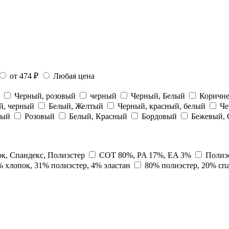
от 474 ₽
Любая цена
й
Черный, розовый
черный
Черный, Белый
Коричн
й, черный
Белый, Желтый
Черный, красный, белый
Че
лый
Розовый
Белый, Красный
Бордовый
Бежевый,
к, Спандекс, Полиэстер
COT 80%, PA 17%, EA 3%
Полиэ
 хлопок, 31% полиэстер, 4% эластан
80% полиэстер, 20% сп