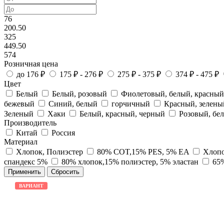
76
200.50
325
449.50
574
Розничная цена
до 176 ₽
175 ₽ - 276 ₽
275 ₽ - 375 ₽
374 ₽ - 475 ₽
Цвет
Белый
Белый, розовый
Фиолетовый, белый, красны
бежевый
Синий, белый
горчичный
Красный, зелены
Зеленый
Хаки
Белый, красный, черный
Розовый, бе
Производитель
Китай
Россия
Материал
Хлопок, Полиэстер
80% COT,15% PES, 5% EA
Хлопо
спандекс 5%
80% хлопок,15% полиэстер, 5% эластан
65%
ВАРИАНТ