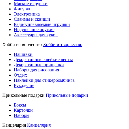
Мягкие игрушки
Фигурки
Электроника
Слаймы и сквиши
Радиоуправляемые игрушки
Игрушечное оружие
Аксессуары для кукол
Хобби и творчество
Хобби и творчество
Нашивки
Декоративные клейкие ленты
Декоративные прищепки
Наборы для рисования
Отдых
Наклейки для стикербомбинга
Рукоделие
Прикольные подарки
Прикольные подарки
Боксы
Карточки
Наборы
Канцелярия
Канцелярия