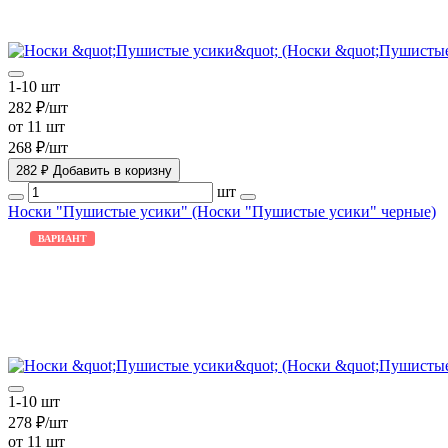
1-10 шт
282 ₽/шт
от 11 шт
268 ₽/шт
282 ₽
Добавить в коризну
шт
Носки "Пушистые усики" (Носки "Пушистые усики" черные)
ВАРИАНТ
1-10 шт
278 ₽/шт
от 11 шт