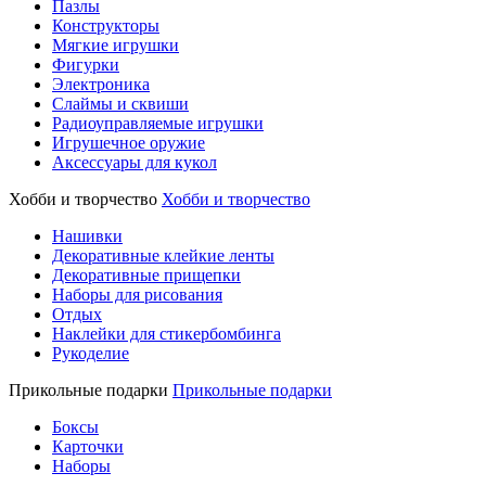
Пазлы
Конструкторы
Мягкие игрушки
Фигурки
Электроника
Слаймы и сквиши
Радиоуправляемые игрушки
Игрушечное оружие
Аксессуары для кукол
Хобби и творчество
Хобби и творчество
Нашивки
Декоративные клейкие ленты
Декоративные прищепки
Наборы для рисования
Отдых
Наклейки для стикербомбинга
Рукоделие
Прикольные подарки
Прикольные подарки
Боксы
Карточки
Наборы