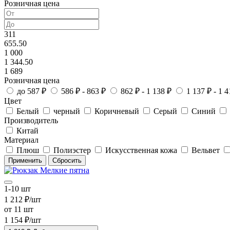
Розничная цена
311
655.50
1 000
1 344.50
1 689
Розничная цена
до 587 ₽
586 ₽ - 863 ₽
862 ₽ - 1 138 ₽
1 137 ₽ - 1 4
Цвет
Белый
черный
Коричневый
Серый
Синий
Производитель
Китай
Материал
Плюш
Полиэстер
Искусственная кожа
Вельвет
1-10 шт
1 212 ₽/шт
от 11 шт
1 154 ₽/шт