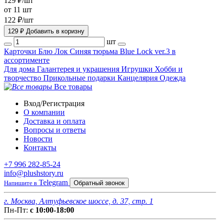
129 ₽/шт
от 11 шт
122 ₽/шт
129 ₽
Добавить в коризну
шт
Карточки Блю Лок Синяя тюрьма Blue Lock ver.3 в
ассортименте
Для дома
Галантерея и украшения
Игрушки
Хобби и
творчество
Прикольные подарки
Канцелярия
Одежда
Все товары
Вход/Регистрация
О компании
Доставка и оплата
Вопросы и ответы
Новости
Контакты
+7 996 282-85-24
info@plushstory.ru
Telegram
Напишите в
Обратный звонок
г. Москва, Алтуфьевское шоссе, д. 37, стр. 1
Пн-Пт:
с 10:00-18:00