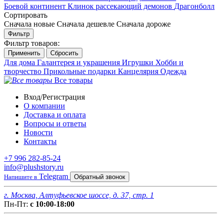
Боевой континент
Клинок рассекающий демонов
Драгонболл
Сортировать
Сначала новые
Сначала дешевле
Сначала дороже
Фильтр
Фильтр товаров:
Для дома
Галантерея и украшения
Игрушки
Хобби и
творчество
Прикольные подарки
Канцелярия
Одежда
Все товары
Вход/Регистрация
О компании
Доставка и оплата
Вопросы и ответы
Новости
Контакты
+7 996 282-85-24
info@plushstory.ru
Telegram
Напишите в
Обратный звонок
г. Москва, Алтуфьевское шоссе, д. 37, стр. 1
Пн-Пт:
с 10:00-18:00