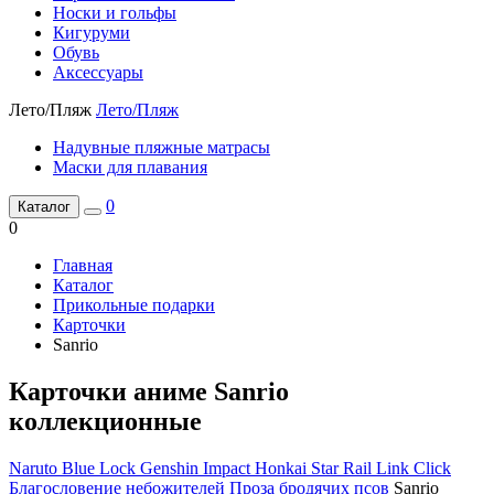
Носки и гольфы
Кигуруми
Обувь
Аксессуары
Лето/Пляж
Лето/Пляж
Надувные пляжные матрасы
Маски для плавания
0
Каталог
0
Главная
Каталог
Прикольные подарки
Карточки
Sanrio
Карточки аниме Sanrio
коллекционные
Naruto
Blue Lock
Genshin Impact
Honkai Star Rail
Link Click
Благословение небожителей
Проза бродячих псов
Sanrio